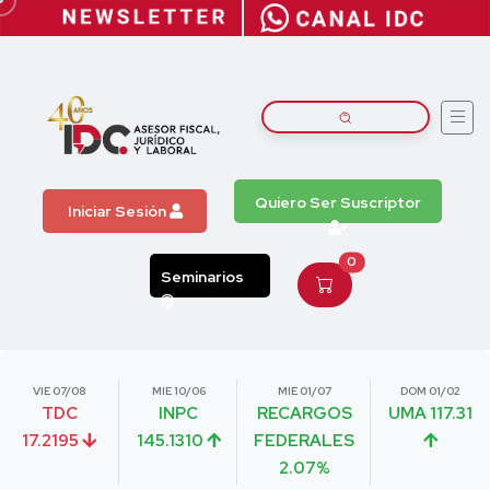
Quiero Ser Suscriptor
Iniciar Sesión
0
Seminarios
VIE 07/08
MIE 10/06
MIE 01/07
DOM 01/02
TDC
INPC
RECARGOS
UMA 117.31
17.2195
145.1310
FEDERALES
2.07%