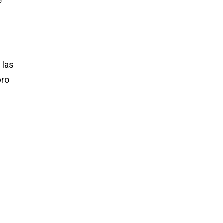
 las
bro