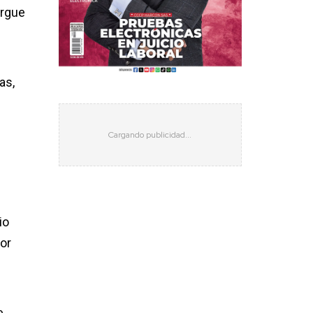
orgue
as,
io
por
e