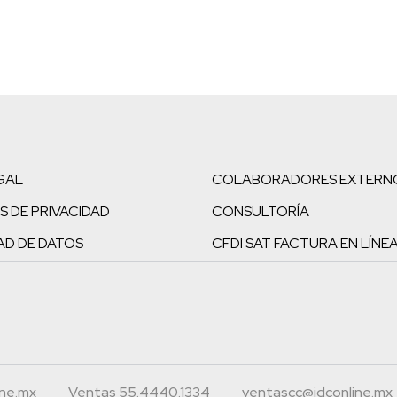
GAL
COLABORADORES EXTERN
S DE PRIVACIDAD
CONSULTORÍA
AD DE DATOS
CFDI SAT FACTURA EN LÍNE
ine.mx
Ventas 55.4440.1334
ventascc@idconline.mx