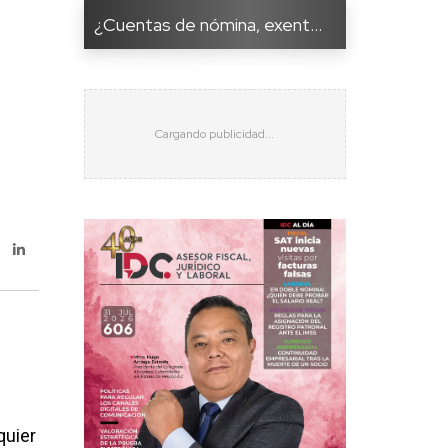
¿Cuentas de nómina, exent...
quier