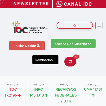
Quiero Ser Suscriptor
Iniciar Sesión
0
Seminarios
VIE 07/08
MIE 10/06
MIE 01/07
DOM 01/02
TDC
INPC
RECARGOS
UMA 117.31
17.2195
145.1310
FEDERALES
2.07%