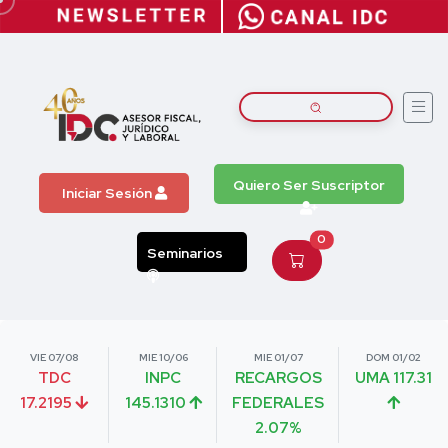
Quiero Ser Suscriptor
Iniciar Sesión
0
Seminarios
VIE 07/08
MIE 10/06
MIE 01/07
DOM 01/02
TDC
INPC
RECARGOS
UMA 117.31
17.2195
145.1310
FEDERALES
2.07%