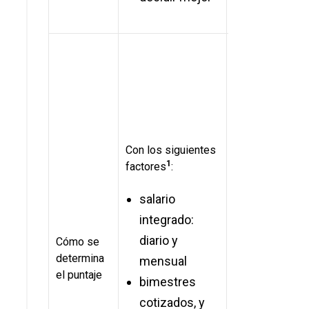
De acuerdo con
especificacion
trabajador
:
edad y sa
ahorro en
Con los siguientes
subcuen
1
factores
:
vivienda
salario
cotizaci
integrado:
continua
diario y
tipo de
Cómo se
determina
mensual
subordin
el puntaje
bimestres
patrón
:
cotizados, y
estabili