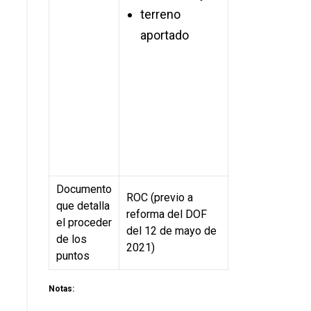
terreno
laboral
aportado
comport
de pago 
empresa
context
(ubicaci
giro)
Documento
Papel denomin
ROC (previo a
que detalla
“Nuevo Modelo
reforma del DOF
el proceder
Originación Info
del 12 de mayo de
de los
(vigente desde 
2021)
puntos
mayo de 2021)
Notas: