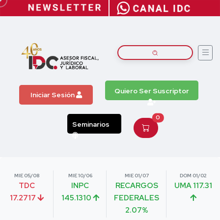
Quiero Ser Suscriptor
Iniciar Sesión
0
Seminarios
MIE 05/08
MIE 10/06
MIE 01/07
DOM 01/02
TDC
INPC
RECARGOS
UMA 117.31
17.2717
145.1310
FEDERALES
2.07%