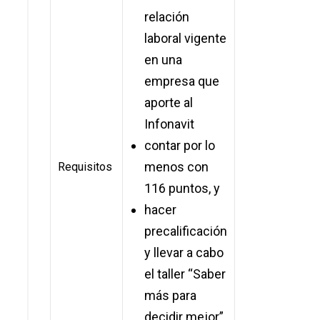
relación
laboral vigente
Existencia 
en una
en la subc
empresa que
vivienda de
aporte al
trabajador 
Infonavit
se trate
contar por lo
poseer un
menos con
de 1080 pu
Requisitos
116 puntos, y
realizar
hacer
precalifica
precalificación
efectuar el
y llevar a cabo
“Saber más
el taller “Saber
decidir mej
más para
decidir mejor”