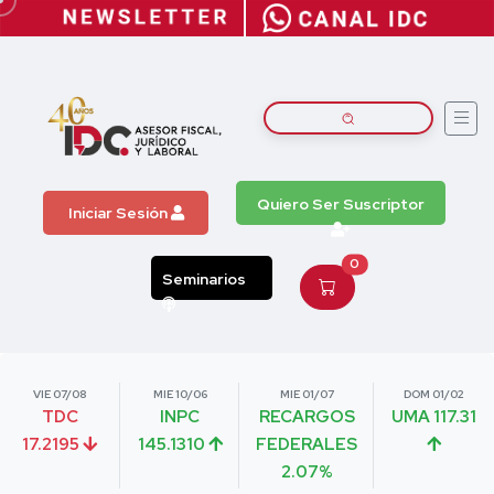
Quiero Ser Suscriptor
Iniciar Sesión
0
Seminarios
VIE 07/08
MIE 10/06
MIE 01/07
DOM 01/02
TDC
INPC
RECARGOS
UMA 117.31
17.2195
145.1310
FEDERALES
2.07%