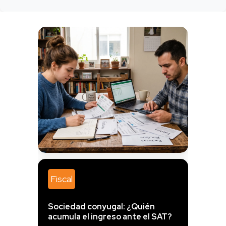
IDC Online — Análisis Fiscal,
Jurídico
¿Qué créditos contra la masa
Fiscal
tienen prioridad en un concurso?
Sociedad conyugal: ¿Quién
acumula el ingreso ante el SAT?